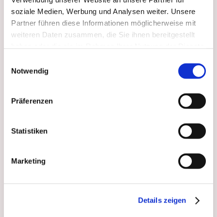
E.Weitz, K.Dorenbusch; S. Hamacher
soziale Medien, Werbung und Analysen weiter. Unsere
Stiftsstr. 21
Partner führen diese Informationen möglicherweise mit
52525 Heinsberg
weiteren Daten zusammen, die Sie ihnen bereitgestellt
haben oder die sie im Rahmen Ihrer Nutzung der Dienste
gesammelt haben.
Einwilligungsauswahl
Notwendig
Umsatzsteuer-Identifikationsnummer (ID):
Präferenzen
259477434
Aufsichtsbehörde:
Statistiken
KV Nordrhein
Marketing
Details zeigen