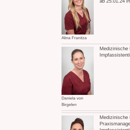
ab 25.01.24 i
Alina Franitza
Medizinische F
Impfassistent
Daniela von
Birgelen
Medizinische F
Praxismanage