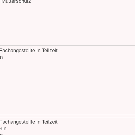
n Mutterschutz
achangestellte in Teilzeit
in
achangestellte in Teilzeit
rin