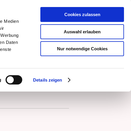
Cookies zulassen
le Medien
ir
Auswahl erlauben
, Werbung
ren Daten
Nur notwendige Cookies
ienste
isrundgang
Mammographie
Stellenangebote
日本語
g
Details zeigen