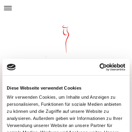
Mädchensprechstunde
Die
Mädchensprechstunde M1
ist ein Angebot
Diese Webseite verwendet Cookies
speziell für Mädchen, das Raum für alle Fragen rund
Wir verwenden Cookies, um Inhalte und Anzeigen zu
um Gesundheit, Körper und Wohlbefinden bietet. In
personalisieren, Funktionen für soziale Medien anbieten
einer vertrauensvollen Atmosphäre können Themen
wie Pubertät, Menstruation, Verhütung, Sexualität
zu können und die Zugriffe auf unsere Website zu
oder körperliche Veränderungen offen besprochen
analysieren. Außerdem geben wir Informationen zu Ihrer
werden. Wir stehen unterstützend zur Seite und
Verwendung unserer Website an unsere Partner für
sorgen dafür, dass alle Anliegen ernst genommen